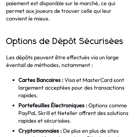
paiement est disponible sur le marché, ce qui
permet aux joueurs de trouver celle qui leur
convient le mieux.
Options de Dépôt Sécurisées
Les dépôts peuvent être effectués via un large
éventail de méthodes, notamment :
Cartes Bancaires :
Visa et MasterCard sont
largement acceptées pour des transactions
rapides.
Portefeuilles Électroniques :
Options comme
PayPal, Skrill et Neteller offrent des solutions
rapides et sécurisées.
Cryptomonnaies :
De plus en plus de sites