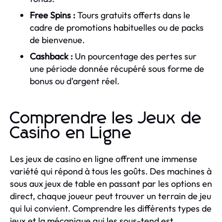
Free Spins :
Tours gratuits offerts dans le
cadre de promotions habituelles ou de packs
de bienvenue.
Cashback :
Un pourcentage des pertes sur
une période donnée récupéré sous forme de
bonus ou d'argent réel.
Comprendre les Jeux de
Casino en Ligne
Les jeux de casino en ligne offrent une immense
variété qui répond à tous les goûts. Des machines à
sous aux jeux de table en passant par les options en
direct, chaque joueur peut trouver un terrain de jeu
qui lui convient. Comprendre les différents types de
jeux et la mécanique qui les sous-tend est