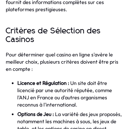
fournit des informations complètes sur ces
plateformes prestigieuses.
Critères de Sélection des
Casinos
Pour déterminer quel casino en ligne s'avère le
meilleur choix, plusieurs critères doivent être pris
en compte :
Licence et Régulation :
Un site doit être
licencié par une autorité réputée, comme
l'ANJ en France ou d'autres organismes
reconnus à l'international.
Options de Jeu :
La variété des jeux proposés,
notamment les machines à sous, les jeux de
table, et les options de casino en direct.