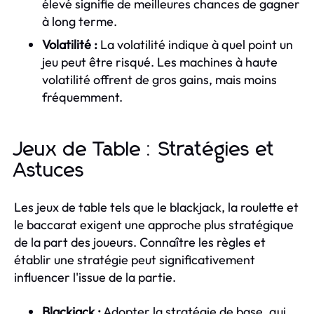
élevé signifie de meilleures chances de gagner
à long terme.
Volatilité :
La volatilité indique à quel point un
jeu peut être risqué. Les machines à haute
volatilité offrent de gros gains, mais moins
fréquemment.
Jeux de Table : Stratégies et
Astuces
Les jeux de table tels que le blackjack, la roulette et
le baccarat exigent une approche plus stratégique
de la part des joueurs. Connaître les règles et
établir une stratégie peut significativement
influencer l'issue de la partie.
Blackjack :
Adopter la stratégie de base, qui