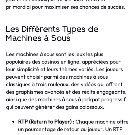
primordial pour maximiser ses chances de succès.
Les Différents Types de
Machines à Sous
Les machines à sous sont les jeux les plus
populaires des casinos en ligne, appréciées pour
leur simplicité et leurs thèmes variés. Les joueurs
peuvent choisir parmi des machines à sous
classiques à trois rouleaux, des vidéos qui offrent
des graphismes avancés et des récits engageants,
ainsi que des machines à sous à jackpot progressif
qui peuvent générer des gains colossaux.
RTP (Return to Player) :
Chaque machine offre
un pourcentage de retour au joueur. Un RTP