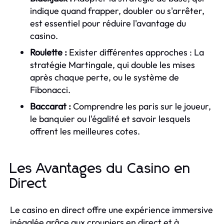
indique quand frapper, doubler ou s'arrêter,
est essentiel pour réduire l'avantage du
casino.
Roulette :
Exister différentes approches : La
stratégie Martingale, qui double les mises
après chaque perte, ou le système de
Fibonacci.
Baccarat :
Comprendre les paris sur le joueur,
le banquier ou l'égalité et savoir lesquels
offrent les meilleures cotes.
Les Avantages du Casino en
Direct
Le casino en direct offre une expérience immersive
inégalée grâce aux croupiers en direct et à