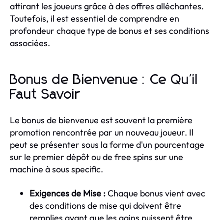
attirant les joueurs grâce à des offres alléchantes.
Toutefois, il est essentiel de comprendre en
profondeur chaque type de bonus et ses conditions
associées.
Bonus de Bienvenue : Ce Qu'il
Faut Savoir
Le bonus de bienvenue est souvent la première
promotion rencontrée par un nouveau joueur. Il
peut se présenter sous la forme d'un pourcentage
sur le premier dépôt ou de free spins sur une
machine à sous specific.
Exigences de Mise :
Chaque bonus vient avec
des conditions de mise qui doivent être
remplies avant que les gains puissent être