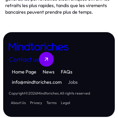
retraits les plus rapides, tandis que les virements
bancaires peuvent prendre plus de temps.
Mindtoriches
Contact us
Home Page
News
FAQs
info
@
mindtoriches.com
Jobs
Copyright
©
2026
Mindtoriches
.
All rights reserved
About Us
Privacy
Terms
Legal