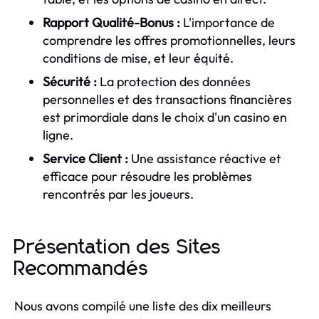
Rapport Qualité-Bonus :
L'importance de
comprendre les offres promotionnelles, leurs
conditions de mise, et leur équité.
Sécurité :
La protection des données
personnelles et des transactions financières
est primordiale dans le choix d'un casino en
ligne.
Service Client :
Une assistance réactive et
efficace pour résoudre les problèmes
rencontrés par les joueurs.
Présentation des Sites
Recommandés
Nous avons compilé une liste des dix meilleurs